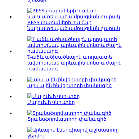
BESS տարաների համար
նախատեսված ամրացման դարակ
T-աձև ածխածնային պողպատե
ավտոտնակ արևային մոնտաժային
համակարգ
արևային ինվերտորի փակագիծ
Մալուխի սկուտեղ
Տրանսֆորմատորի փակագիծ