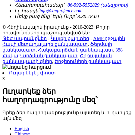
Հեռախոսահամար՝
+86-592-5552829 (անգլերեն)
Էլ․ հասցե՝
info@xmprofence.com
Մենք բաց ենք՝ Երկ-Ուրբ՝ 8:30-18:00
© Հեղինակային իրավունք - 2010-2023: Բոլոր
իրավունքները պաշտպանված են։
Թեժ ապրանքներ
-
Կայքի քարտեզ
-
AMP բջջային
Հավի մետաղալարե ցանկապատ
,
Ֆերմայի
ցանկապատ
,
Հակաբարձման ցանկապատ
,
358
Հակաբարձման ցանկապատ
,
Շղթայական
ցանկապատի գներ
,
Եղջերուների ցանկապատ
,
Ուղարկել էլ. փոստ
x
Ուղարկեք ձեր
հաղորդագրությունը մեզ՝
Գրեք ձեր հաղորդագրությունը այստեղ և ուղարկեք
այն մեզ
English
Chinese