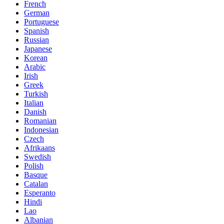
French
German
Portuguese
Spanish
Russian
Japanese
Korean
Arabic
Irish
Greek
Turkish
Italian
Danish
Romanian
Indonesian
Czech
Afrikaans
Swedish
Polish
Basque
Catalan
Esperanto
Hindi
Lao
Albanian