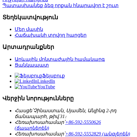
Պատասխանեք ձեզ որքան հնարավոր է շուտ
Տեղեկատվություն
Մեր մասին
Հաճախակի տրվող հարցեր
Արտադրանքներ
Արևային մոնտաժային համակարգ
Ցանկապատ
Ֆեյսբուք
LinkedIn
YouTube
Վերջին նորությունները
Հասցե՝
Չինաստան, Սյամեն, Անլինգ 2-րդ
ճանապարհ, թիվ 31։
Հեռախոսահամար՝
+86-592-5550626
(ճապոներեն)
Հեռախոսահամար՝
+86-592-5552829 (անգլերեն)