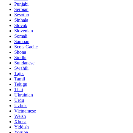
Punjabi
Serbian
Sesotho
Sinhala
Slovak
Slovenian
Somali
Samoan
Scots Gaelic
Shona
Sindhi
Sundanese
Swahili
Tajik
Tamil
Telugu
Thai
Ukrainian
Urdu
Uzbek
Vietnamese
Welsh
Xhosa
Yiddish
Yoruba