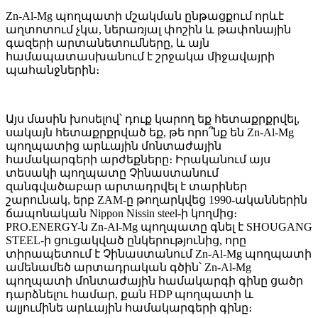
Zn-Al-Mg պողպատի մշակման ընթացքում որևէ
աղտոտում չկա, ներառյալ փոշին և թափոնային
գազերի արտանետումները, և այն
համապատասխանում է շրջակա միջավայրի
պահանջներին։
Այս մասին խոսելով՝ դուք կարող եք հետաքրքրվել,
սակայն հետաքրքրված եք, թե որո՞նք են Zn-Al-Mg
պողպատից արևային մոնտաժային
համակարգերի արժեքները։ Իրականում այս
տեսակի պողպատը Չինաստանում
զանգվածաբար արտադրվել է տարիներ
շարունակ, երբ ZAM-ը թողարկվեց 1990-ականներին
ճապոնական Nippon Nissin steel-ի կողմից։
PRO.ENERGY-ն Zn-Al-Mg պողպատը գնել է SHOUGANG
STEEL-ի ցուցակված ընկերությունից, որը
տիրապետում է Չինաստանում Zn-Al-Mg պողպատի
ամենամեծ արտադրական գծին՝ Zn-Al-Mg
պողպատի մոնտաժային համակարգի գինը ցածր
դարձնելու համար, քան HDP պողպատի և
ալյումինե արևային համակարգերի գինը։