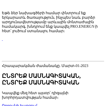
Եթե ձեր նախագծերի համար փնտրում եք
երկարատև ծառայություն, ինչպես նաև բարձր
արդյունավետությամբ արևային մոնտաժային
համակարգ, խնդրում ենք կապվել PRO.ENERGY-ի
հետ՝ լուծում ստանալու համար։
Հրապարակման ժամանակը. Մարտ-01-2023
ԸՆՏՐԵՔ ՄԱՍՆԱԳԻՏԱԿԱՆ,
ԸՆՏՐԵՔ ՄԱՍՆԱԳԻՏԱԿԱՆ
Կապվեք մեզ հետ այսօր՝ դիզայնի
խորհրդատվության համար։
Ողջույնի հարցում