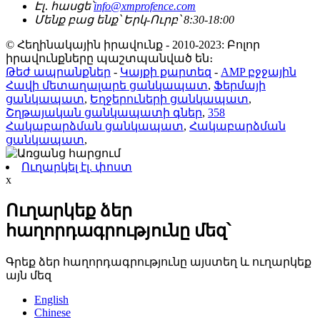
Էլ․ հասցե՝
info@xmprofence.com
Մենք բաց ենք՝ Երկ-Ուրբ՝ 8:30-18:00
© Հեղինակային իրավունք - 2010-2023: Բոլոր
իրավունքները պաշտպանված են։
Թեժ ապրանքներ
-
Կայքի քարտեզ
-
AMP բջջային
Հավի մետաղալարե ցանկապատ
,
Ֆերմայի
ցանկապատ
,
Եղջերուների ցանկապատ
,
Շղթայական ցանկապատի գներ
,
358
Հակաբարձման ցանկապատ
,
Հակաբարձման
ցանկապատ
,
Ուղարկել էլ. փոստ
x
Ուղարկեք ձեր
հաղորդագրությունը մեզ՝
Գրեք ձեր հաղորդագրությունը այստեղ և ուղարկեք
այն մեզ
English
Chinese